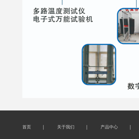
首页 | 关于我们
|
产品中心