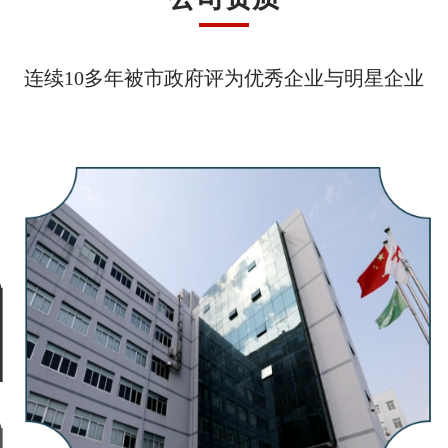
连续10多年被市政府评为优秀企业与明星企业