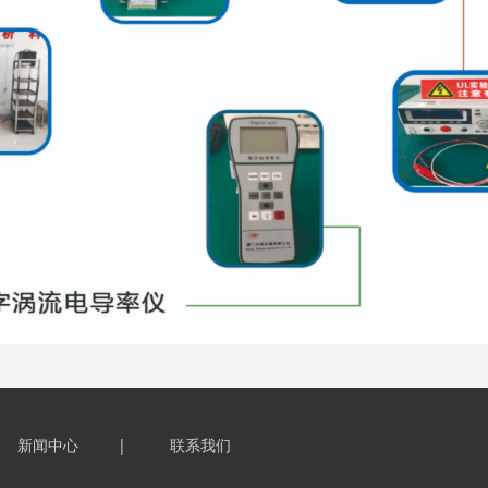
|
新闻中心
|
联
系我们